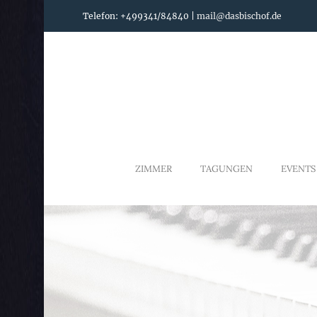
Telefon: +499341/84840 |
mail@dasbischof.de
ZIMMER
TAGUNGEN
EVENTS