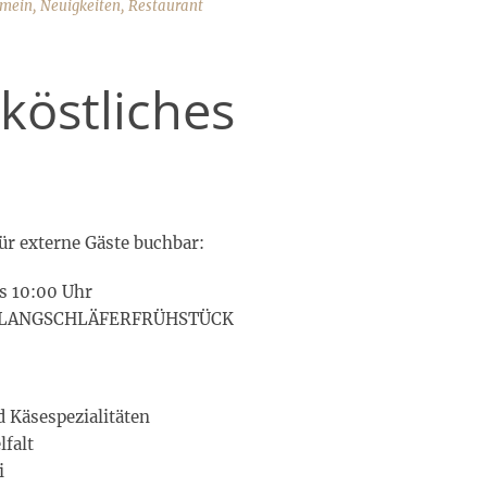
emein
,
Neuigkeiten
,
Restaurant
 köstliches
ür externe Gäste buchbar:
s 10:00 Uhr
Uhr LANGSCHLÄFERFRÜHSTÜCK
 Käsespezialitäten
lfalt
i