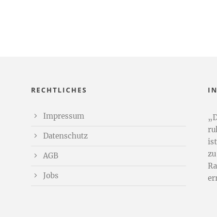
RECHTLICHES
I
Impressum
„D
ru
Datenschutz
is
zu
AGB
Ra
Jobs
er