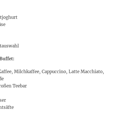
tjoghurt
üse
otauswahl
Buffet:
affee, Milchkaffee, Cappuccino, Latte Macchiato,
de
großen Teebar
ser
htsäfte